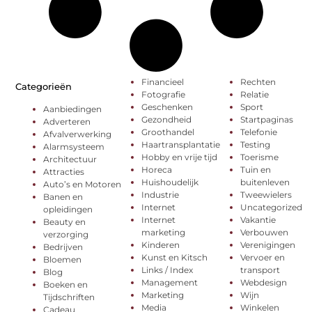
Financieel
Rechten
Categorieën
Fotografie
Relatie
Geschenken
Sport
Aanbiedingen
Gezondheid
Startpaginas
Adverteren
Groothandel
Telefonie
Afvalverwerking
Haartransplantatie
Testing
Alarmsysteem
Hobby en vrije tijd
Toerisme
Architectuur
Horeca
Tuin en
Attracties
Huishoudelijk
buitenleven
Auto’s en Motoren
Industrie
Tweewielers
Banen en
Internet
Uncategorized
opleidingen
Internet
Vakantie
Beauty en
marketing
Verbouwen
verzorging
Kinderen
Verenigingen
Bedrijven
Kunst en Kitsch
Vervoer en
Bloemen
Links / Index
transport
Blog
Management
Webdesign
Boeken en
Marketing
Wijn
Tijdschriften
Media
Winkelen
Cadeau