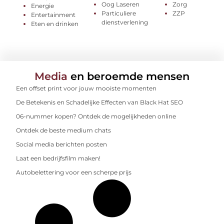
Oog Laseren
Zorg
Energie
Particuliere
ZZP
Entertainment
dienstverlening
Eten en drinken
Media
en beroemde mensen
Een offset print voor jouw mooiste momenten
De Betekenis en Schadelijke Effecten van Black Hat SEO
06-nummer kopen? Ontdek de mogelijkheden online
Ontdek de beste medium chats
Social media berichten posten
Laat een bedrijfsfilm maken!
Autobelettering voor een scherpe prijs