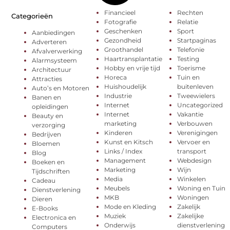
Financieel
Rechten
Categorieën
Fotografie
Relatie
Geschenken
Sport
Aanbiedingen
Gezondheid
Startpaginas
Adverteren
Groothandel
Telefonie
Afvalverwerking
Haartransplantatie
Testing
Alarmsysteem
Hobby en vrije tijd
Toerisme
Architectuur
Horeca
Tuin en
Attracties
Huishoudelijk
buitenleven
Auto’s en Motoren
Industrie
Tweewielers
Banen en
Internet
Uncategorized
opleidingen
Internet
Vakantie
Beauty en
marketing
Verbouwen
verzorging
Kinderen
Verenigingen
Bedrijven
Kunst en Kitsch
Vervoer en
Bloemen
Links / Index
transport
Blog
Management
Webdesign
Boeken en
Marketing
Wijn
Tijdschriften
Media
Winkelen
Cadeau
Meubels
Woning en Tuin
Dienstverlening
MKB
Woningen
Dieren
Mode en Kleding
Zakelijk
E-Books
Muziek
Zakelijke
Electronica en
Onderwijs
dienstverlening
Computers