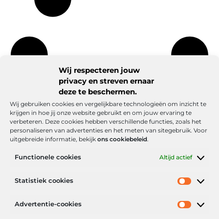
Wij respecteren jouw
privacy en streven ernaar
deze te beschermen.
Wij gebruiken cookies en vergelijkbare technologieën om inzicht te
krijgen in hoe jij onze website gebruikt en om jouw ervaring te
verbeteren. Deze cookies hebben verschillende functies, zoals het
personaliseren van advertenties en het meten van sitegebruik. Voor
uitgebreide informatie, bekijk
ons cookiebeleid
.
Functionele cookies
Altijd actief
Onze informatie
Statistiek cookies
Goede backlinks: de stille kracht achter sterke Google-posities
Hoe kan ik geld verdienen met mijn website? De realistische route naar online inkomsten
Advertentie-cookies