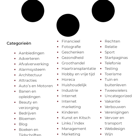
Financieel
Rechten
Categorieën
Fotografie
Relatie
Geschenken
Sport
Aanbiedingen
Gezondheid
Startpaginas
Adverteren
Groothandel
Telefonie
Afvalverwerking
Haartransplantatie
Testing
Alarmsysteem
Hobby en vrije tijd
Toerisme
Architectuur
Horeca
Tuin en
Attracties
Huishoudelijk
buitenleven
Auto’s en Motoren
Industrie
Tweewielers
Banen en
Internet
Uncategorized
opleidingen
Internet
Vakantie
Beauty en
marketing
Verbouwen
verzorging
Kinderen
Verenigingen
Bedrijven
Kunst en Kitsch
Vervoer en
Bloemen
Links / Index
transport
Blog
Management
Webdesign
Boeken en
Marketing
Wijn
Tijdschriften