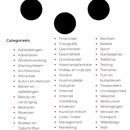
Financieel
Rechten
Categorieën
Fotografie
Relatie
Geschenken
Sport
Aanbiedingen
Gezondheid
Startpaginas
Adverteren
Groothandel
Telefonie
Afvalverwerking
Haartransplantatie
Testing
Alarmsysteem
Hobby en vrije tijd
Toerisme
Architectuur
Horeca
Tuin en
Attracties
Huishoudelijk
buitenleven
Auto’s en Motoren
Industrie
Tweewielers
Banen en
Internet
Uncategorized
opleidingen
Internet
Vakantie
Beauty en
marketing
Verbouwen
verzorging
Kinderen
Verenigingen
Bedrijven
Kunst en Kitsch
Vervoer en
Bloemen
Links / Index
transport
Blog
Management
Webdesign
Boeken en
Marketing
Wijn
Tijdschriften