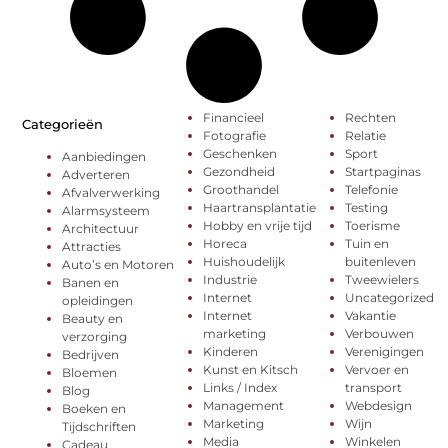
Financieel
Rechten
Categorieën
Fotografie
Relatie
Geschenken
Sport
Aanbiedingen
Gezondheid
Startpaginas
Adverteren
Groothandel
Telefonie
Afvalverwerking
Haartransplantatie
Testing
Alarmsysteem
Hobby en vrije tijd
Toerisme
Architectuur
Horeca
Tuin en
Attracties
Huishoudelijk
buitenleven
Auto’s en Motoren
Industrie
Tweewielers
Banen en
Internet
Uncategorized
opleidingen
Internet
Vakantie
Beauty en
marketing
Verbouwen
verzorging
Kinderen
Verenigingen
Bedrijven
Kunst en Kitsch
Vervoer en
Bloemen
Links / Index
transport
Blog
Management
Webdesign
Boeken en
Marketing
Wijn
Tijdschriften
Media
Winkelen
Cadeau