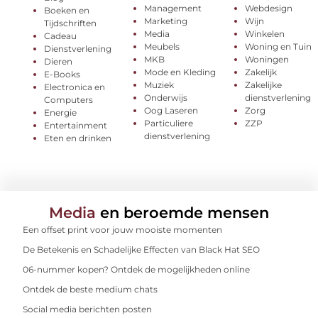
Management
Webdesign
Boeken en
Marketing
Wijn
Tijdschriften
Media
Winkelen
Cadeau
Meubels
Woning en Tuin
Dienstverlening
MKB
Woningen
Dieren
Mode en Kleding
Zakelijk
E-Books
Muziek
Zakelijke
Electronica en
Onderwijs
dienstverlening
Computers
Oog Laseren
Zorg
Energie
Particuliere
ZZP
Entertainment
dienstverlening
Eten en drinken
Media
en beroemde mensen
Een offset print voor jouw mooiste momenten
De Betekenis en Schadelijke Effecten van Black Hat SEO
06-nummer kopen? Ontdek de mogelijkheden online
Ontdek de beste medium chats
Social media berichten posten