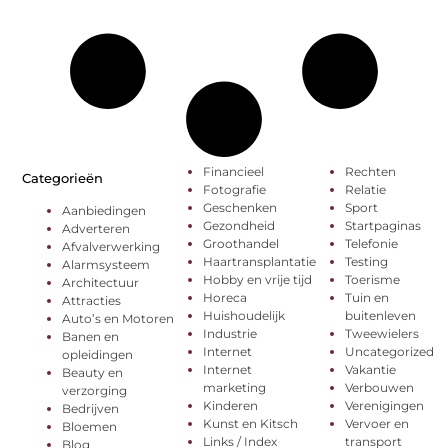
Financieel
Rechten
Categorieën
Fotografie
Relatie
Geschenken
Sport
Aanbiedingen
Gezondheid
Startpaginas
Adverteren
Groothandel
Telefonie
Afvalverwerking
Haartransplantatie
Testing
Alarmsysteem
Hobby en vrije tijd
Toerisme
Architectuur
Horeca
Tuin en
Attracties
Huishoudelijk
buitenleven
Auto’s en Motoren
Industrie
Tweewielers
Banen en
Internet
Uncategorized
opleidingen
Internet
Vakantie
Beauty en
marketing
Verbouwen
verzorging
Kinderen
Verenigingen
Bedrijven
Kunst en Kitsch
Vervoer en
Bloemen
Links / Index
transport
Blog