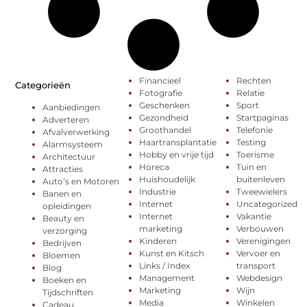
Financieel
Rechten
Categorieën
Fotografie
Relatie
Geschenken
Sport
Aanbiedingen
Gezondheid
Startpaginas
Adverteren
Groothandel
Telefonie
Afvalverwerking
Haartransplantatie
Testing
Alarmsysteem
Hobby en vrije tijd
Toerisme
Architectuur
Horeca
Tuin en
Attracties
Huishoudelijk
buitenleven
Auto’s en Motoren
Industrie
Tweewielers
Banen en
Internet
Uncategorized
opleidingen
Internet
Vakantie
Beauty en
marketing
Verbouwen
verzorging
Kinderen
Verenigingen
Bedrijven
Kunst en Kitsch
Vervoer en
Bloemen
Links / Index
transport
Blog
Management
Webdesign
Boeken en
Marketing
Wijn
Tijdschriften
Media
Winkelen
Cadeau