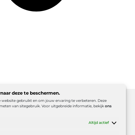
rnaar deze te beschermen.
ze website gebruikt en om jouw ervaring te verbeteren. Deze
meten van sitegebruik. Voor uitgebreide informatie, bekijk
ons
d (EU)
Beroemdheden
Uit de Media
Altijd actief
es
e inkomsten