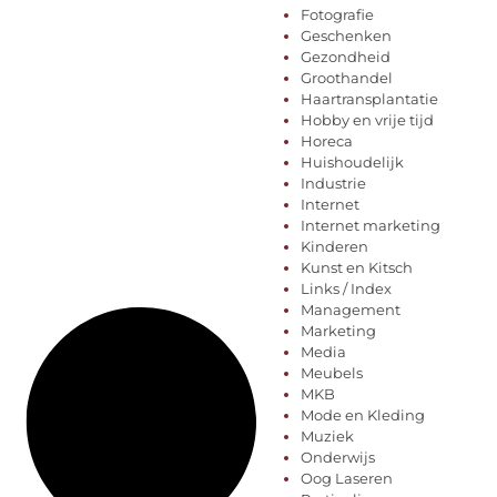
Fotografie
Geschenken
Gezondheid
Groothandel
Haartransplantatie
Hobby en vrije tijd
Horeca
Huishoudelijk
Industrie
Internet
Internet marketing
Kinderen
Kunst en Kitsch
Links / Index
Management
Marketing
Media
Meubels
MKB
Mode en Kleding
Muziek
Onderwijs
Oog Laseren