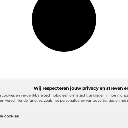
Wij respecteren jouw privacy en streven e
 cookies en vergelijkbare technologieën om inzicht te krijgen in hoe jij on
n verschillende functies, zoals het personaliseren van advertenties en het 
matie
Ons team
Partners
Adverteren
Contact
Cookiebelei
le cookies
ex
Goede backlinks: de stille kracht achter sterke Google-positi
eld verdienen met mijn website? De realistische route naar onlin