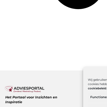
Wij gebruiken
cookies hebbe
Onze infor
cookiebeleid
.
Over ons
Het Portaal voor Inzichten en
Functione
Website ind
Inspiratie
Hoe kan ik g