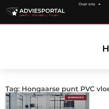
Over ons
H
Tag: Hongaarse punt PVC vloe
WONINGEN