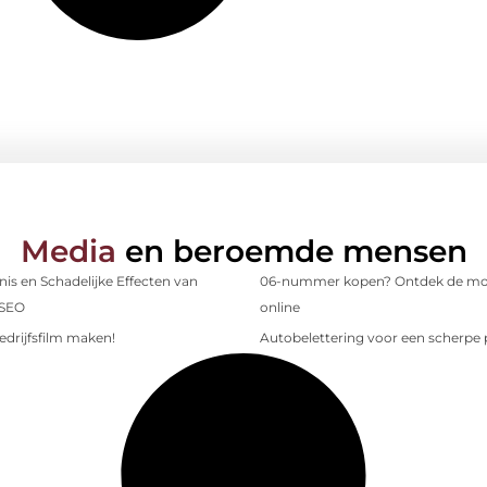
Media
en beroemde mensen
is en Schadelijke Effecten van
06-nummer kopen? Ontdek de mo
 SEO
online
edrijfsfilm maken!
Autobelettering voor een scherpe p