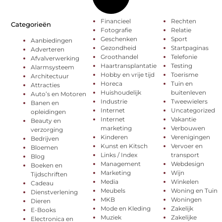
Financieel
Rechten
Categorieën
Fotografie
Relatie
Geschenken
Sport
Aanbiedingen
Gezondheid
Startpaginas
Adverteren
Groothandel
Telefonie
Afvalverwerking
Haartransplantatie
Testing
Alarmsysteem
Hobby en vrije tijd
Toerisme
Architectuur
Horeca
Tuin en
Attracties
Huishoudelijk
buitenleven
Auto’s en Motoren
Industrie
Tweewielers
Banen en
Internet
Uncategorized
opleidingen
Internet
Vakantie
Beauty en
marketing
Verbouwen
verzorging
Kinderen
Verenigingen
Bedrijven
Kunst en Kitsch
Vervoer en
Bloemen
Links / Index
transport
Blog
Management
Webdesign
Boeken en
Marketing
Wijn
Tijdschriften
Media
Winkelen
Cadeau
Meubels
Woning en Tuin
Dienstverlening
MKB
Woningen
Dieren
Mode en Kleding
Zakelijk
E-Books
Muziek
Zakelijke
Electronica en