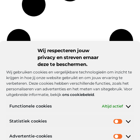
Wij respecteren jouw
privacy en streven ernaar
deze te beschermen.
Wij gebruiken cookies en vergelijkbare technologieën om inzicht te
krijgen in hoe jij onze website gebruikt en om jouw ervaring te
verbeteren. Deze cookies hebben verschillende functies, zoals het
personaliseren van advertenties en het meten van sitegebruik. Voor
uitgebreide informatie, bekijk
ons cookiebeleid
.
Functionele cookies
Altijd actief
Onze informatie
Statistiek cookies
Goede backlinks: de stille kracht achter sterke Google-posities
Hoe kan ik geld verdienen met mijn website? De realistische route naar online inkomsten
Advertentie-cookies