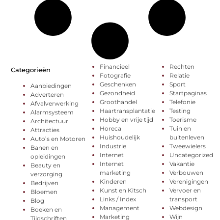
Financieel
Rechten
Categorieën
Fotografie
Relatie
Geschenken
Sport
Aanbiedingen
Gezondheid
Startpaginas
Adverteren
Groothandel
Telefonie
Afvalverwerking
Haartransplantatie
Testing
Alarmsysteem
Hobby en vrije tijd
Toerisme
Architectuur
Horeca
Tuin en
Attracties
Huishoudelijk
buitenleven
Auto’s en Motoren
Industrie
Tweewielers
Banen en
Internet
Uncategorized
opleidingen
Internet
Vakantie
Beauty en
marketing
Verbouwen
verzorging
Kinderen
Verenigingen
Bedrijven
Kunst en Kitsch
Vervoer en
Bloemen
Links / Index
transport
Blog
Management
Webdesign
Boeken en
Marketing
Wijn
Tijdschriften