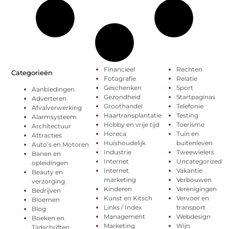
Financieel
Rechten
Categorieën
Fotografie
Relatie
Geschenken
Sport
Aanbiedingen
Gezondheid
Startpaginas
Adverteren
Groothandel
Telefonie
Afvalverwerking
Haartransplantatie
Testing
Alarmsysteem
Hobby en vrije tijd
Toerisme
Architectuur
Horeca
Tuin en
Attracties
Huishoudelijk
buitenleven
Auto’s en Motoren
Industrie
Tweewielers
Banen en
Internet
Uncategorized
opleidingen
Internet
Vakantie
Beauty en
marketing
Verbouwen
verzorging
Kinderen
Verenigingen
Bedrijven
Kunst en Kitsch
Vervoer en
Bloemen
Links / Index
transport
Blog
Management
Webdesign
Boeken en
Marketing
Wijn
Tijdschriften