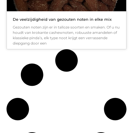
De veelzijdigheid van gezouten noten in elke mix
Gezouten noten zijn er in talloze soorten en smaken. Of u nu
houdt van krokante cashewnoten, robuuste amandelen of
klassieke pinda’s, elk type noot krijgt een verrassende
diepgang door een