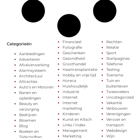
Financieel
Rechten
Categorieën
Fotografie
Relatie
Geschenken
Sport
Aanbiedingen
Gezondheid
Startpaginas
Adverteren
Groothandel
Telefonie
Afvalverwerking
Haartransplantatie
Testing
Alarmsysteem
Hobby en vrije tijd
Toerisme
Architectuur
Horeca
Tuin en
Attracties
Huishoudelijk
buitenleven
Auto’s en Motoren
Industrie
Tweewielers
Banen en
Internet
Uncategorized
opleidingen
Internet
Vakantie
Beauty en
marketing
Verbouwen
verzorging
Kinderen
Verenigingen
Bedrijven
Kunst en Kitsch
Vervoer en
Bloemen
Links / Index
transport
Blog
Management
Webdesign
Boeken en
Marketing
Wijn
Tijdschriften