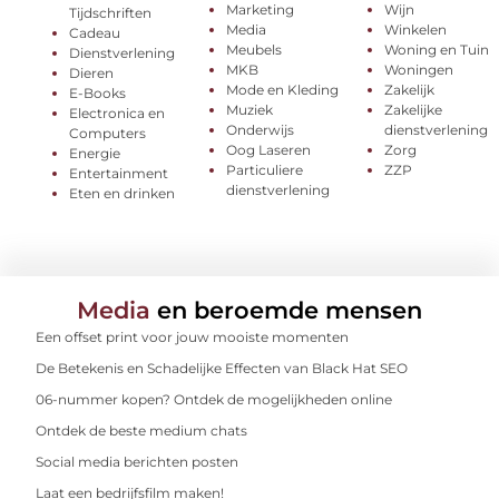
Marketing
Wijn
Tijdschriften
Media
Winkelen
Cadeau
Meubels
Woning en Tuin
Dienstverlening
MKB
Woningen
Dieren
Mode en Kleding
Zakelijk
E-Books
Muziek
Zakelijke
Electronica en
Onderwijs
dienstverlening
Computers
Oog Laseren
Zorg
Energie
Particuliere
ZZP
Entertainment
dienstverlening
Eten en drinken
Media
en beroemde mensen
Een offset print voor jouw mooiste momenten
De Betekenis en Schadelijke Effecten van Black Hat SEO
06-nummer kopen? Ontdek de mogelijkheden online
Ontdek de beste medium chats
Social media berichten posten
Laat een bedrijfsfilm maken!