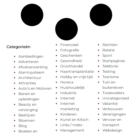
Financieel
Rechten
Categorieën
Fotografie
Relatie
Geschenken
Sport
Aanbiedingen
Gezondheid
Startpaginas
Adverteren
Groothandel
Telefonie
Afvalverwerking
Haartransplantatie
Testing
Alarmsysteem
Hobby en vrije tijd
Toerisme
Architectuur
Horeca
Tuin en
Attracties
Huishoudelijk
buitenleven
Auto’s en Motoren
Industrie
Tweewielers
Banen en
Internet
Uncategorized
opleidingen
Internet
Vakantie
Beauty en
marketing
Verbouwen
verzorging
Kinderen
Verenigingen
Bedrijven
Kunst en Kitsch
Vervoer en
Bloemen
Links / Index
transport
Blog
Management
Webdesign
Boeken en