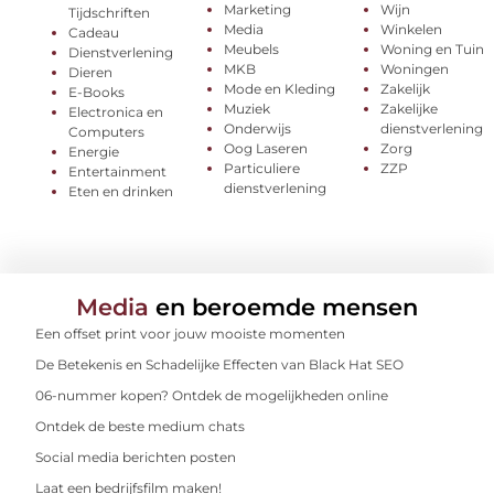
Marketing
Wijn
Tijdschriften
Media
Winkelen
Cadeau
Meubels
Woning en Tuin
Dienstverlening
MKB
Woningen
Dieren
Mode en Kleding
Zakelijk
E-Books
Muziek
Zakelijke
Electronica en
Onderwijs
dienstverlening
Computers
Oog Laseren
Zorg
Energie
Particuliere
ZZP
Entertainment
dienstverlening
Eten en drinken
Media
en beroemde mensen
Een offset print voor jouw mooiste momenten
De Betekenis en Schadelijke Effecten van Black Hat SEO
06-nummer kopen? Ontdek de mogelijkheden online
Ontdek de beste medium chats
Social media berichten posten
Laat een bedrijfsfilm maken!