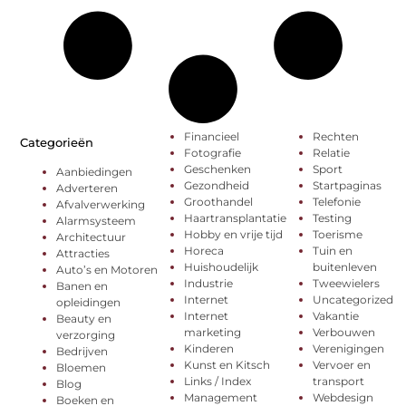
Financieel
Rechten
Categorieën
Fotografie
Relatie
Geschenken
Sport
Aanbiedingen
Gezondheid
Startpaginas
Adverteren
Groothandel
Telefonie
Afvalverwerking
Haartransplantatie
Testing
Alarmsysteem
Hobby en vrije tijd
Toerisme
Architectuur
Horeca
Tuin en
Attracties
Huishoudelijk
buitenleven
Auto’s en Motoren
Industrie
Tweewielers
Banen en
Internet
Uncategorized
opleidingen
Internet
Vakantie
Beauty en
marketing
Verbouwen
verzorging
Kinderen
Verenigingen
Bedrijven
Kunst en Kitsch
Vervoer en
Bloemen
Links / Index
transport
Blog
Management
Webdesign
Boeken en