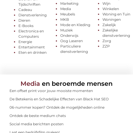
Marketing
Wijn
Tijdschriften
Media
Winkelen
Cadeau
Meubels
Woning en Tuin
Dienstverlening
MKB
Woningen
Dieren
Mode en Kleding
Zakelijk
E-Books
Muziek
Zakelijke
Electronica en
Onderwijs
dienstverlening
Computers
Oog Laseren
Zorg
Energie
Particuliere
ZZP
Entertainment
dienstverlening
Eten en drinken
Media
en beroemde mensen
Een offset print voor jouw mooiste momenten
De Betekenis en Schadelijke Effecten van Black Hat SEO
06-nummer kopen? Ontdek de mogelijkheden online
Ontdek de beste medium chats
Social media berichten posten
Laat een bedrijfsfilm maken!