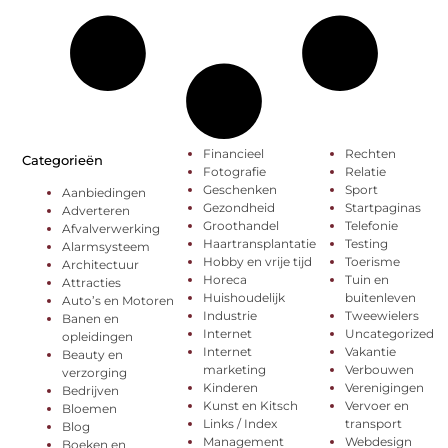
Financieel
Rechten
Categorieën
Fotografie
Relatie
Geschenken
Sport
Aanbiedingen
Gezondheid
Startpaginas
Adverteren
Groothandel
Telefonie
Afvalverwerking
Haartransplantatie
Testing
Alarmsysteem
Hobby en vrije tijd
Toerisme
Architectuur
Horeca
Tuin en
Attracties
Huishoudelijk
buitenleven
Auto’s en Motoren
Industrie
Tweewielers
Banen en
Internet
Uncategorized
opleidingen
Internet
Vakantie
Beauty en
marketing
Verbouwen
verzorging
Kinderen
Verenigingen
Bedrijven
Kunst en Kitsch
Vervoer en
Bloemen
Links / Index
transport
Blog
Management
Webdesign
Boeken en