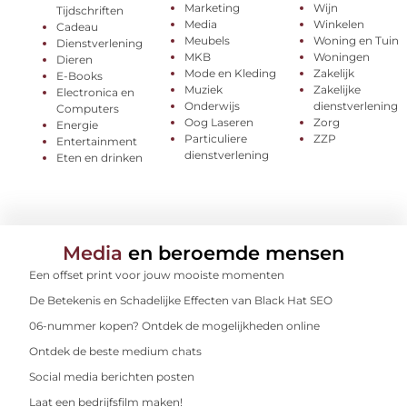
Marketing
Wijn
Tijdschriften
Media
Winkelen
Cadeau
Meubels
Woning en Tuin
Dienstverlening
MKB
Woningen
Dieren
Mode en Kleding
Zakelijk
E-Books
Muziek
Zakelijke
Electronica en
Onderwijs
dienstverlening
Computers
Oog Laseren
Zorg
Energie
Particuliere
ZZP
Entertainment
dienstverlening
Eten en drinken
Media
en beroemde mensen
Een offset print voor jouw mooiste momenten
De Betekenis en Schadelijke Effecten van Black Hat SEO
06-nummer kopen? Ontdek de mogelijkheden online
Ontdek de beste medium chats
Social media berichten posten
Laat een bedrijfsfilm maken!