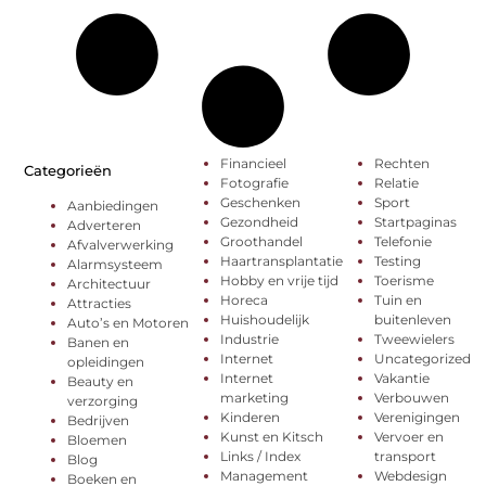
Financieel
Rechten
Categorieën
Fotografie
Relatie
Geschenken
Sport
Aanbiedingen
Gezondheid
Startpaginas
Adverteren
Groothandel
Telefonie
Afvalverwerking
Haartransplantatie
Testing
Alarmsysteem
Hobby en vrije tijd
Toerisme
Architectuur
Horeca
Tuin en
Attracties
Huishoudelijk
buitenleven
Auto’s en Motoren
Industrie
Tweewielers
Banen en
Internet
Uncategorized
opleidingen
Internet
Vakantie
Beauty en
marketing
Verbouwen
verzorging
Kinderen
Verenigingen
Bedrijven
Kunst en Kitsch
Vervoer en
Bloemen
Links / Index
transport
Blog
Management
Webdesign
Boeken en