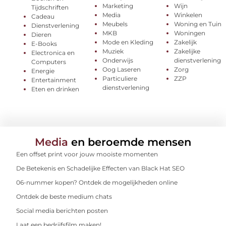
Marketing
Wijn
Tijdschriften
Media
Winkelen
Cadeau
Meubels
Woning en Tuin
Dienstverlening
MKB
Woningen
Dieren
Mode en Kleding
Zakelijk
E-Books
Muziek
Zakelijke
Electronica en
Onderwijs
dienstverlening
Computers
Oog Laseren
Zorg
Energie
Particuliere
ZZP
Entertainment
dienstverlening
Eten en drinken
Media
en beroemde mensen
Een offset print voor jouw mooiste momenten
De Betekenis en Schadelijke Effecten van Black Hat SEO
06-nummer kopen? Ontdek de mogelijkheden online
Ontdek de beste medium chats
Social media berichten posten
Laat een bedrijfsfilm maken!