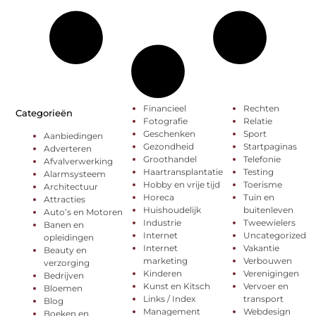
Financieel
Rechten
Categorieën
Fotografie
Relatie
Geschenken
Sport
Aanbiedingen
Gezondheid
Startpaginas
Adverteren
Groothandel
Telefonie
Afvalverwerking
Haartransplantatie
Testing
Alarmsysteem
Hobby en vrije tijd
Toerisme
Architectuur
Horeca
Tuin en
Attracties
Huishoudelijk
buitenleven
Auto’s en Motoren
Industrie
Tweewielers
Banen en
Internet
Uncategorized
opleidingen
Internet
Vakantie
Beauty en
marketing
Verbouwen
verzorging
Kinderen
Verenigingen
Bedrijven
Kunst en Kitsch
Vervoer en
Bloemen
Links / Index
transport
Blog
Management
Webdesign
Boeken en